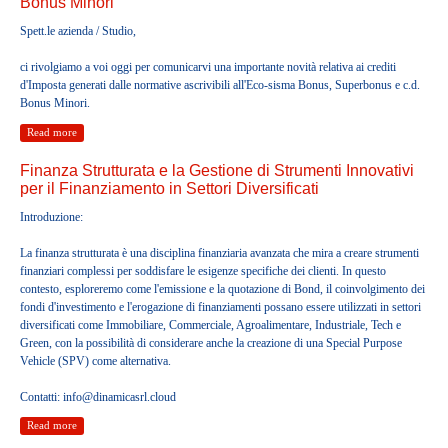
Bonus Minori
BECOME A MEMBER
Spett.le azienda / Studio,
ci rivolgiamo a voi oggi per comunicarvi una importante novità relativa ai crediti
CONTACTS
d'Imposta generati dalle normative ascrivibili all'Eco-sisma Bonus, Superbonus e c.d.
Bonus Minori.
Read more
RESERVED AREA
Finanza Strutturata e la Gestione di Strumenti Innovativi
per il Finanziamento in Settori Diversificati
Introduzione:
La finanza strutturata è una disciplina finanziaria avanzata che mira a creare strumenti
finanziari complessi per soddisfare le esigenze specifiche dei clienti. In questo
contesto, esploreremo come l'emissione e la quotazione di Bond, il coinvolgimento dei
fondi d'investimento e l'erogazione di finanziamenti possano essere utilizzati in settori
diversificati come Immobiliare, Commerciale, Agroalimentare, Industriale, Tech e
Green, con la possibilità di considerare anche la creazione di una Special Purpose
Vehicle (SPV) come alternativa.
Contatti:
info@dinamicasrl.cloud
Read more