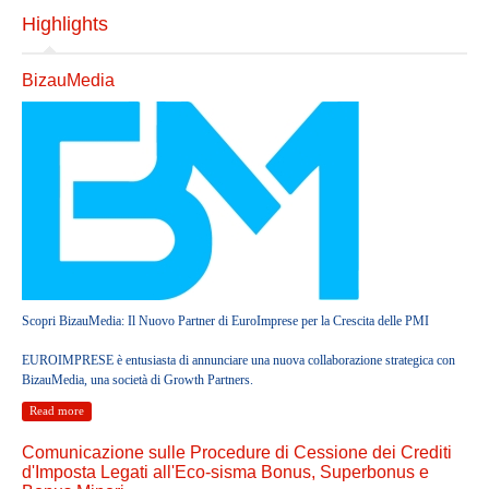
Servizi di Organizzazione Contabile ed Amministrativa
Highlights
Servizi regolamentari
Servizi Societari
BizauMedia
Servizi di Internazionalizzazione
Servizi Finanziari
Servizi di Mediazione Creditizia
Servizi Legali
Servizi Immobiliari
Servizi di Consulenza per il Terzo Settore
Ultime notizie
Scopri BizauMedia: Il Nuovo Partner di EuroImprese per la Crescita delle PMI
EUROIMPRESE è entusiasta di annunciare una nuova collaborazione strategica con
HEADQUARTERS
BizauMedia, una società di Growth Partners.
Read more
PARTNERS
Comunicazione sulle Procedure di Cessione dei Crediti
d'Imposta Legati all'Eco-sisma Bonus, Superbonus e