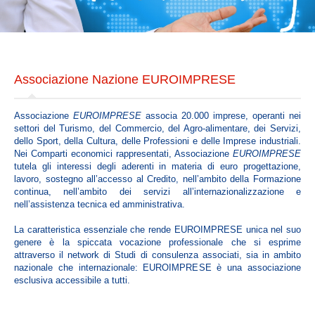
Il codice etico
La carta dei valori
Mission
La struttura
Associazione Nazione EUROIMPRESE
Statuto
Associazione
EUROIMPRESE
associa 20.000 imprese, operanti nei
Organi Sociali
settori del Turismo, del Commercio, del Agro-alimentare, dei Servizi,
Organigramma
dello Sport, della Cultura, delle Professioni e delle Imprese industriali.
Nei Comparti economici rappresentati, Associazione
EUROIMPRESE
tutela gli interessi degli aderenti in materia di euro progettazione,
SERVICES
lavoro, sostegno all’accesso al Credito, nell’ambito della Formazione
continua, nell’ambito dei servizi all’internazionalizzazione e
nell’assistenza tecnica ed amministrativa.
Servizi Itelligenza Artificiale per PMI
La caratteristica essenziale che rende EUROIMPRESE unica nel suo
Corsi Formazione E-Learning
genere è la spiccata vocazione professionale che si esprime
attraverso il network di Studi di consulenza associati, sia in ambito
Risk Management Services
nazionale che internazionale: EUROIMPRESE è una associazione
Ente Bilaterale : E.Bi.Conf.
esclusiva accessibile a tutti.
Servizi fiduciari